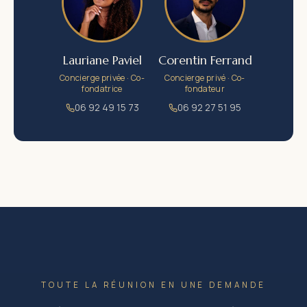
Lauriane Paviel
Corentin Ferrand
Concierge privée · Co-
Concierge privé · Co-
fondatrice
fondateur
06 92 49 15 73
06 92 27 51 95
TOUTE LA RÉUNION EN UNE DEMANDE