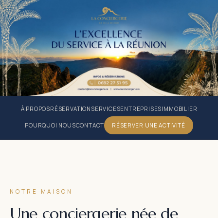
La Conciergerie de La Réunion : 
À PROPOS
RÉSERVATION
SERVICES
ENTREPRISES
IMMOBILIER
POURQUOI NOUS
CONTACT
RÉSERVER UNE ACTIVITÉ
NOTRE MAISON
Une conciergerie née de